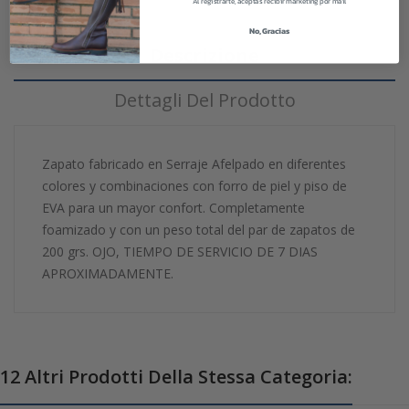
Al registrarte, aceptas recibir marketing por mail
No, Gracias
Descrizione
Dettagli Del Prodotto
Zapato fabricado en Serraje Afelpado en diferentes
colores y combinaciones con forro de piel y piso de
EVA para un mayor confort. Completamente
foamizado y con un peso total del par de zapatos de
200 grs. OJO, TIEMPO DE SERVICIO DE 7 DIAS
APROXIMADAMENTE.
12 Altri Prodotti Della Stessa Categoria: